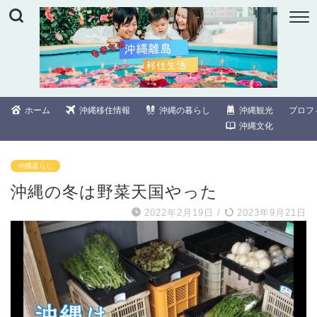
ホーム
沖縄移住情報
沖縄の暮らし
沖縄観光
プロフ
沖縄文化
沖縄暮らし
沖縄の冬は野菜天国やった
2022年2月19日
/
2023年9月21日