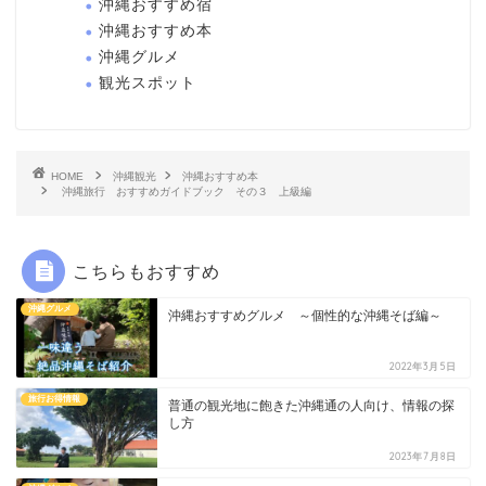
沖縄おすすめ宿
沖縄おすすめ本
沖縄グルメ
観光スポット
HOME
沖縄観光
沖縄おすすめ本
沖縄旅行 おすすめガイドブック その３ 上級編
こちらもおすすめ
沖縄グルメ
沖縄おすすめグルメ ～個性的な沖縄そば編～
2022年3月5日
旅行お得情報
普通の観光地に飽きた沖縄通の人向け、情報の探
し方
2023年7月8日