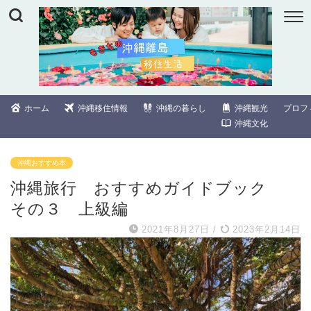
ホーム
沖縄移住情報
沖縄の暮らし
沖縄観光
プロフ
沖縄文化
沖縄おすすめ本
沖縄旅行 おすすめガイドブック
その３ 上級編
2021年8月27日
/
2023年2月14日